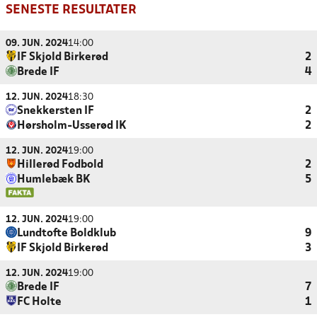
SENESTE RESULTATER
09. JUN. 2024
14:00
IF Skjold Birkerød
2
Brede IF
4
12. JUN. 2024
18:30
Snekkersten IF
2
Hørsholm-Usserød IK
2
12. JUN. 2024
19:00
Hillerød Fodbold
2
Humlebæk BK
5
12. JUN. 2024
19:00
Lundtofte Boldklub
9
IF Skjold Birkerød
3
12. JUN. 2024
19:00
Brede IF
7
FC Holte
1