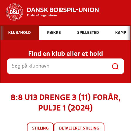
Hvad vil du søge efter?
KLUB/HOLD
RÆKKE
SPILLESTED
KAMP
INDHOLD OG NYHEDER
Find en klub eller et hold
STILLINGER, RESULTATER, KLUBBER OG
HOLD
8:8 U13 DRENGE 3 (11) FORÅR,
PULJE 1 (2024)
STILLING
DETALJERET STILLING