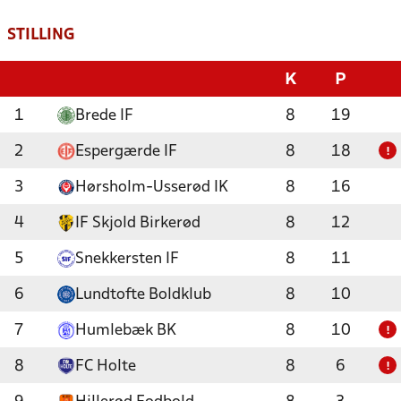
STILLING
K
P
1
Brede IF
8
19
2
Espergærde IF
8
18
!
3
Hørsholm-Usserød IK
8
16
4
IF Skjold Birkerød
8
12
5
Snekkersten IF
8
11
6
Lundtofte Boldklub
8
10
7
Humlebæk BK
8
10
!
8
FC Holte
8
6
!