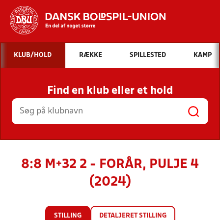
Hvad vil du søge efter?
KLUB/HOLD
RÆKKE
SPILLESTED
KAMP
INDHOLD OG NYHEDER
Find en klub eller et hold
STILLINGER, RESULTATER, KLUBBER OG
HOLD
8:8 M+32 2 - FORÅR, PULJE 4
(2024)
STILLING
DETALJERET STILLING