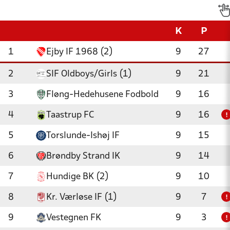
K
P
1
Ejby IF 1968 (2)
9
27
2
SIF Oldboys/Girls (1)
9
21
3
Fløng-Hedehusene Fodbold
9
16
4
Taastrup FC
9
16
!
5
Torslunde-Ishøj IF
9
15
6
Brøndby Strand IK
9
14
7
Hundige BK (2)
9
10
8
Kr. Værløse IF (1)
9
7
!
9
Vestegnen FK
9
3
!