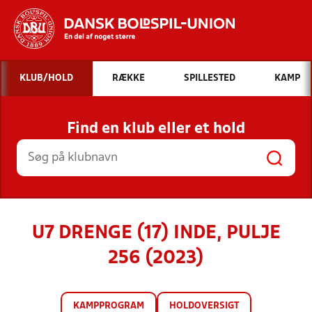
Hvad vil du søge efter?
KLUB/HOLD
RÆKKE
SPILLESTED
KAMP
INDHOLD OG NYHEDER
Find en klub eller et hold
STILLINGER, RESULTATER, KLUBBER OG
HOLD
U7 DRENGE (17) INDE, PULJE
256 (2023)
KAMPPROGRAM
HOLDOVERSIGT