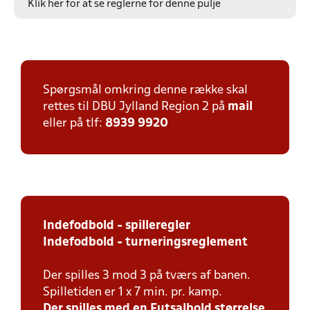
Klik her for at se reglerne for denne pulje
Spørgsmål omkring denne række skal
rettes til DBU Jylland Region 2 på
mail
eller på tlf:
8939 9920
Indefodbold
- spilleregler
Indefodbold - turneringsreglement
Der spilles 3 mod 3 på tværs af banen.
Spilletiden er 1 x 7 min. pr. kamp.
Der spilles med en Futsalbold størrelse