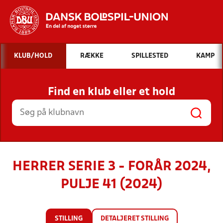
Hvad vil du søge efter?
KLUB/HOLD
RÆKKE
SPILLESTED
KAMP
INDHOLD OG NYHEDER
Find en klub eller et hold
STILLINGER, RESULTATER, KLUBBER OG
HOLD
HERRER SERIE 3 - FORÅR 2024,
PULJE 41 (2024)
STILLING
DETALJERET STILLING