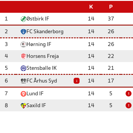
K
P
1
Østbirk IF
14
37
2
FC Skanderborg
14
26
3
Hørning IF
14
26
4
Horsens Freja
14
22
5
Stensballe IK
14
21
6
FC Århus Syd
14
17
i
7
Lund IF
14
5
!
8
Saxild IF
14
5
!