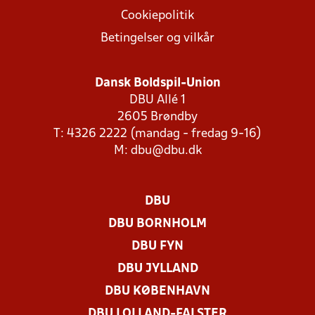
Cookiepolitik
Betingelser og vilkår
Dansk Boldspil-Union
DBU Allé 1
2605 Brøndby
T: 4326 2222 (mandag - fredag 9-16)
M:
dbu@dbu.dk
DBU
DBU BORNHOLM
DBU FYN
DBU JYLLAND
DBU KØBENHAVN
DBU LOLLAND-FALSTER