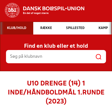
Hvad vil du søge efter?
KLUB/HOLD
RÆKKE
SPILLESTED
KAMP
INDHOLD OG NYHEDER
Find en klub eller et hold
STILLINGER, RESULTATER, KLUBBER OG
HOLD
U10 DRENGE (14) 1
INDE/HÅNDBOLDMÅL 1.RUNDE
(2023)