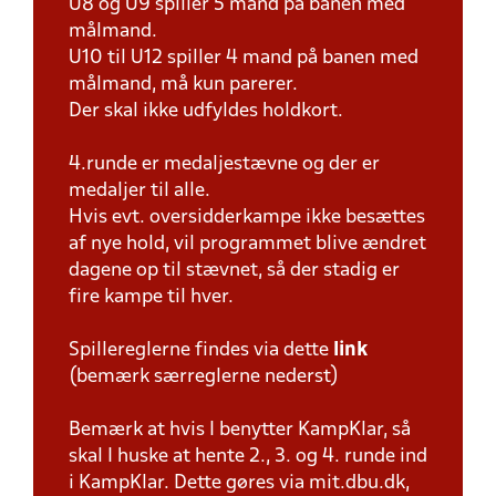
U8 og U9 spiller 5 mand på banen med
målmand.
U10 til U12 spiller 4 mand på banen med
målmand, må kun parerer.
Der skal ikke udfyldes holdkort.
4.runde er medaljestævne og der er
medaljer til alle.
Hvis evt. oversidderkampe ikke besættes
af nye hold, vil programmet blive ændret
dagene op til stævnet, så der stadig er
fire kampe til hver.
Spillereglerne findes via dette
link
(bemærk særreglerne nederst)
Bemærk at hvis I benytter KampKlar, så
skal I huske at hente 2., 3. og 4. runde ind
i KampKlar. Dette gøres via mit.dbu.dk,