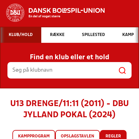
Hvad vil du søge efter?
KLUB/HOLD
RÆKKE
SPILLESTED
KAMP
INDHOLD OG NYHEDER
Find en klub eller et hold
STILLINGER, RESULTATER, KLUBBER OG
HOLD
U13 DRENGE/11:11 (2011) - DBU
JYLLAND POKAL (2024)
KAMPPROGRAM
OPSLAGSTAVLEN
REGLER