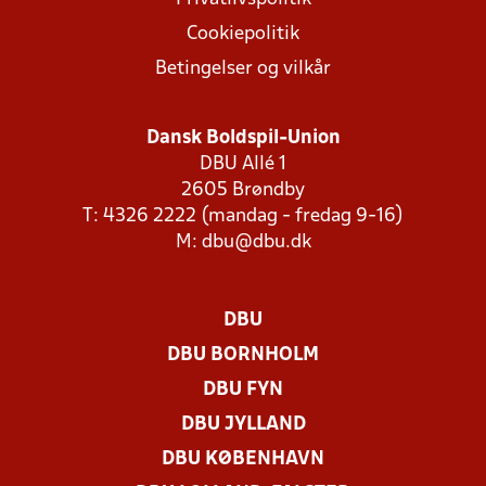
Cookiepolitik
Betingelser og vilkår
Dansk Boldspil-Union
DBU Allé 1
2605 Brøndby
T: 4326 2222 (mandag - fredag 9-16)
M:
dbu@dbu.dk
DBU
DBU BORNHOLM
DBU FYN
DBU JYLLAND
DBU KØBENHAVN