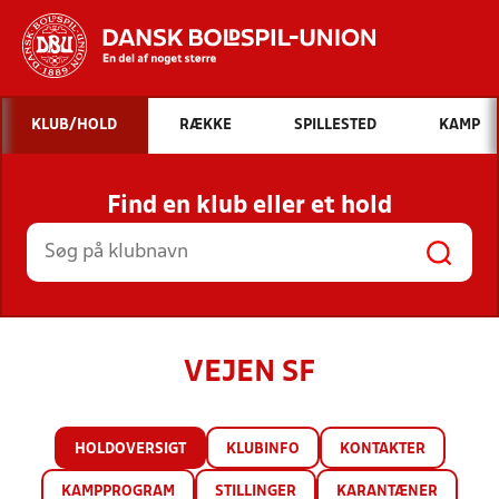
Hvad vil du søge efter?
KLUB/HOLD
RÆKKE
SPILLESTED
KAMP
INDHOLD OG NYHEDER
Find en klub eller et hold
STILLINGER, RESULTATER, KLUBBER OG
HOLD
VEJEN SF
HOLDOVERSIGT
KLUBINFO
KONTAKTER
KAMPPROGRAM
STILLINGER
KARANTÆNER