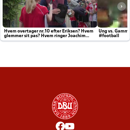
Hvem overtager nr.10 efter Eriksen? Hvem
Ung vs. Gamm
glemmer sit pas? Hvem ringer Joachim
#football
altid til efter kampe?