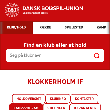
Hvad vil du søge efter?
KLUB/HOLD
RÆKKE
SPILLESTED
KAMP
INDHOLD OG NYHEDER
Find en klub eller et hold
STILLINGER, RESULTATER, KLUBBER OG
HOLD
KLOKKERHOLM IF
HOLDOVERSIGT
KLUBINFO
KONTAKTER
KAMPPROGRAM
STILLINGER
KARANTÆNER