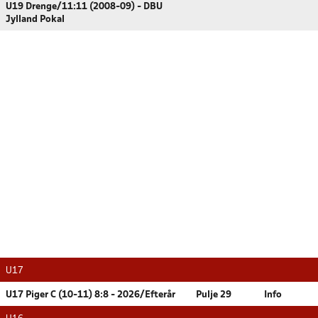
U19 Drenge/11:11 (2008-09) - DBU
Jylland Pokal
U17
U17 Piger C (10-11) 8:8 - 2026/Efterår
Pulje 29
Info