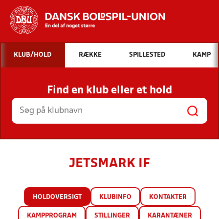
Hvad vil du søge efter?
KLUB/HOLD
RÆKKE
SPILLESTED
KAMP
INDHOLD OG NYHEDER
Find en klub eller et hold
STILLINGER, RESULTATER, KLUBBER OG
HOLD
JETSMARK IF
HOLDOVERSIGT
KLUBINFO
KONTAKTER
KAMPPROGRAM
STILLINGER
KARANTÆNER