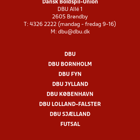
Dansk Boldspil-Union
DBU Allé 1
2605 Brøndby
T: 4326 2222 (mandag - fredag 9-16)
M:
dbu@dbu.dk
DBU
DBU BORNHOLM
DBU FYN
DBU JYLLAND
DBU KØBENHAVN
DBU LOLLAND-FALSTER
DBU SJÆLLAND
FUTSAL