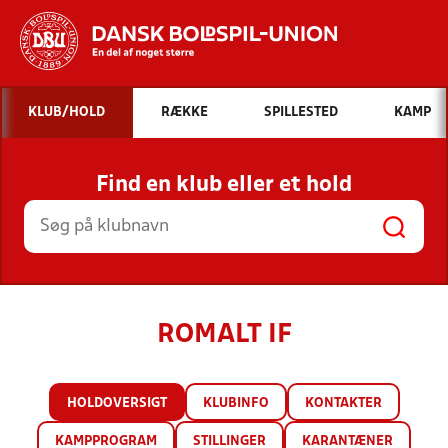
Hvad vil du søge efter?
KLUB/HOLD
RÆKKE
SPILLESTED
KAMP
INDHOLD OG NYHEDER
Find en klub eller et hold
STILLINGER, RESULTATER, KLUBBER OG
HOLD
ROMALT IF
HOLDOVERSIGT
KLUBINFO
KONTAKTER
KAMPPROGRAM
STILLINGER
KARANTÆNER