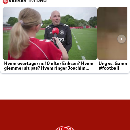
Videoer fra DBU
Hvem overtager nr.10 efter Eriksen? Hvem
Ung vs. Gamm
glemmer sit pas? Hvem ringer Joachim
#football
altid til efter kampe?