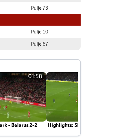
Pulje 73
Pulje 10
Pulje 67
01:58
01:58
rk - Belarus 2-2
Highlights: Skotland - Danmark 4-2
J
E