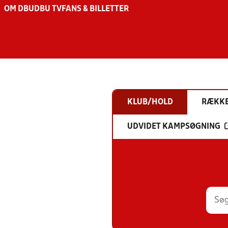
OM DBU
DBU TV
FANS & BILLETTER
KLUB/HOLD
RÆKK
UDVIDET KAMPSØGNING