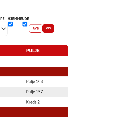
PE
HJEMME
UDE
VIS
RYD
PULJE
Pulje 143
Pulje 157
Kreds 2