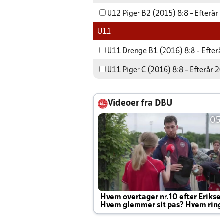
U12 Piger B2 (2015) 8:8 - Efterå
U11
U11 Drenge B1 (2016) 8:8 - Efter
U11 Piger C (2016) 8:8 - Efterår 
Videoer fra DBU
05
Hvem overtager nr.10 efter Eriks
Hvem glemmer sit pas? Hvem rin
Joachim altid til efter kampe?