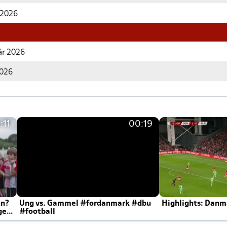
r 2026
år 2026
2026
:11
00:19
en?
Ung vs. Gammel #fordanmark #dbu
Highlights: Danma
ger
#football