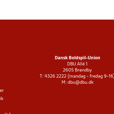
Dansk Boldspil-Union
DBU Allé 1
2605 Brøndby
T: 4326 2222 (mandag - fredag 9-16
M:
dbu@dbu.dk
ger
ik