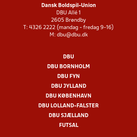
Dansk Boldspil-Union
DBU Allé 1
2605 Brøndby
T: 4326 2222 (mandag - fredag 9-16)
M:
dbu@dbu.dk
DBU
DBU BORNHOLM
DBU FYN
DBU JYLLAND
DBU KØBENHAVN
DBU LOLLAND-FALSTER
DBU SJÆLLAND
FUTSAL