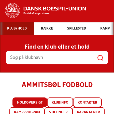
Hvad vil du søge efter?
KLUB/HOLD
RÆKKE
SPILLESTED
KAMP
INDHOLD OG NYHEDER
Find en klub eller et hold
STILLINGER, RESULTATER, KLUBBER OG
HOLD
AMMITSBØL FODBOLD
HOLDOVERSIGT
KLUBINFO
KONTAKTER
KAMPPROGRAM
STILLINGER
KARANTÆNER