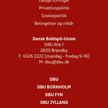
Ledige stillinger
Privatlivspolitik
Cookiepolitik
Betingelser og vilkår
Dansk Boldspil-Union
DBU Allé 1
2605 Brøndby
T: 4326 2222 (mandag - fredag 9-16)
M:
dbu@dbu.dk
DBU
DBU BORNHOLM
DBU FYN
DBU JYLLAND