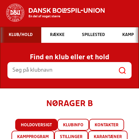
Hvad vil du søge efter?
KLUB/HOLD
RÆKKE
SPILLESTED
KAMP
INDHOLD OG NYHEDER
Find en klub eller et hold
STILLINGER, RESULTATER, KLUBBER OG
HOLD
NØRAGER B
HOLDOVERSIGT
KLUBINFO
KONTAKTER
KAMPPROGRAM
STILLINGER
KARANTÆNER