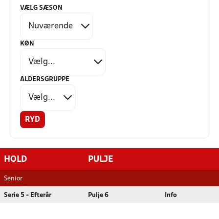
VÆLG SÆSON
KØN
ALDERSGRUPPE
RYD
HOLD
PULJE
Senior
Serie 5 - Efterår
Pulje 6
Info