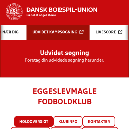
Hvad vil du søge efter?
B NÆR DIG
UDVIDET KAMPSØGNING
LIVESCORE
INDHOLD OG NYHEDER
Udvidet søgning
STILLINGER, RESULTATER, KLUBBER OG
HOLD
Foretag din udvidede søgning herunder.
EGGESLEVMAGLE
FODBOLDKLUB
HOLDOVERSIGT
KLUBINFO
KONTAKTER