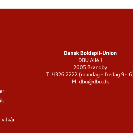
Dansk Boldspil-Union
DBU Allé 1
2605 Brøndby
T: 4326 2222 (mandag - fredag 9-16
M:
dbu@dbu.dk
ger
ik
 vilkår