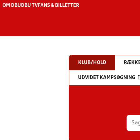
OM DBU
DBU TV
FANS & BILLETTER
KLUB/HOLD
RÆKK
UDVIDET KAMPSØGNING