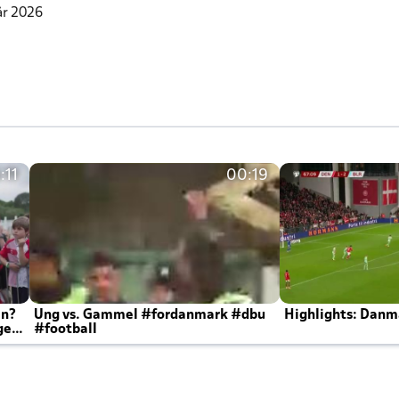
år 2026
:11
00:19
en?
Ung vs. Gammel #fordanmark #dbu
Highlights: Danma
ger
#football