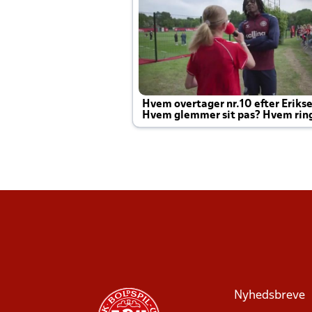
Hvem overtager nr.10 efter Eriks
Hvem glemmer sit pas? Hvem rin
Joachim altid til efter kampe?
Nyhedsbreve