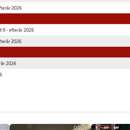
fterår 2026
:9 - efterår 2026
fterår 2026
erår 2026
26
:11
00:19