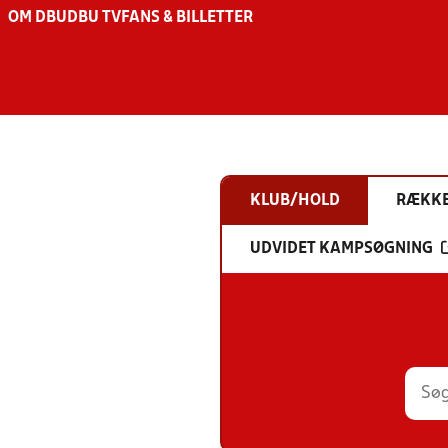
OM DBU
DBU TV
FANS & BILLETTER
KLUB/HOLD
RÆKK
UDVIDET KAMPSØGNING