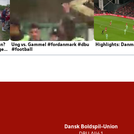
en?
Ung vs. Gammel #fordanmark #dbu
Highlights: Danma
ger
#football
Dansk Boldspil-Union