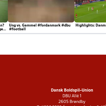
en?
Ung vs. Gammel #fordanmark #dbu
Highlights: Danma
ger
#football
Dansk Boldspil-Union
DBU Allé 1
2605 Brøndby