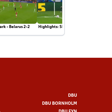
rk - Belarus 2-2
Highlights: Skotland - Danmark 4-2
J
E
DBU
DBU BORNHOLM
DBU FYN