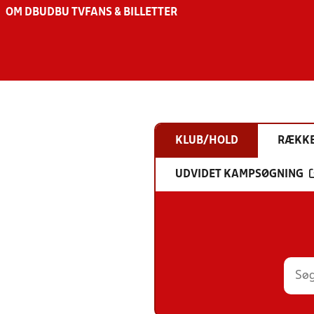
OM DBU
DBU TV
FANS & BILLETTER
KLUB/HOLD
RÆKK
UDVIDET KAMPSØGNING