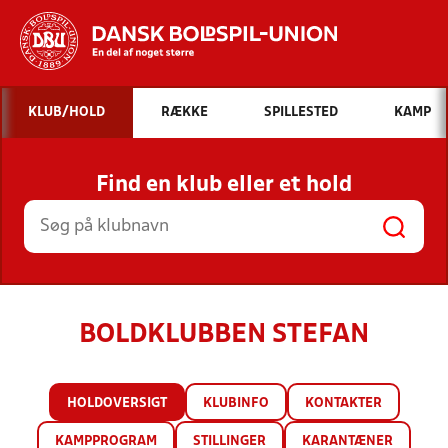
Hvad vil du søge efter?
KLUB/HOLD
RÆKKE
SPILLESTED
KAMP
INDHOLD OG NYHEDER
Find en klub eller et hold
STILLINGER, RESULTATER, KLUBBER OG
HOLD
BOLDKLUBBEN STEFAN
HOLDOVERSIGT
KLUBINFO
KONTAKTER
KAMPPROGRAM
STILLINGER
KARANTÆNER