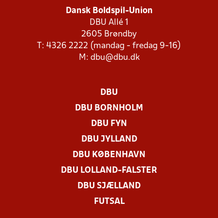
Dansk Boldspil-Union
DBU Allé 1
2605 Brøndby
T: 4326 2222 (mandag - fredag 9-16)
M:
dbu@dbu.dk
DBU
DBU BORNHOLM
DBU FYN
DBU JYLLAND
DBU KØBENHAVN
DBU LOLLAND-FALSTER
DBU SJÆLLAND
FUTSAL