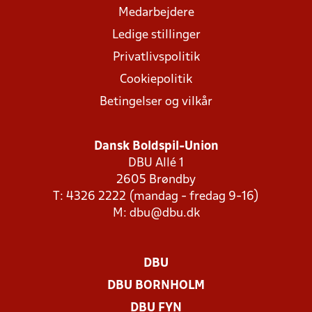
Medarbejdere
Ledige stillinger
Privatlivspolitik
Cookiepolitik
Betingelser og vilkår
Dansk Boldspil-Union
DBU Allé 1
2605 Brøndby
T: 4326 2222 (mandag - fredag 9-16)
M:
dbu@dbu.dk
DBU
DBU BORNHOLM
DBU FYN