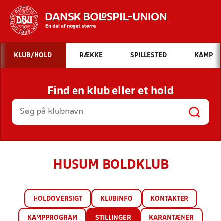
Hvad vil du søge efter?
KLUB/HOLD
RÆKKE
SPILLESTED
KAMP
INDHOLD OG NYHEDER
Find en klub eller et hold
STILLINGER, RESULTATER, KLUBBER OG
HOLD
HUSUM BOLDKLUB
HOLDOVERSIGT
KLUBINFO
KONTAKTER
KAMPPROGRAM
STILLINGER
KARANTÆNER