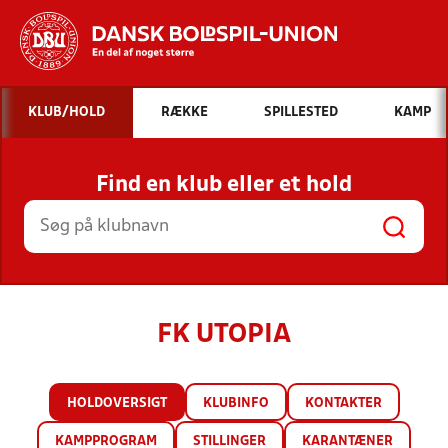
Hvad vil du søge efter?
KLUB/HOLD
RÆKKE
SPILLESTED
KAMP
INDHOLD OG NYHEDER
Find en klub eller et hold
STILLINGER, RESULTATER, KLUBBER OG
HOLD
FK UTOPIA
HOLDOVERSIGT
KLUBINFO
KONTAKTER
KAMPPROGRAM
STILLINGER
KARANTÆNER