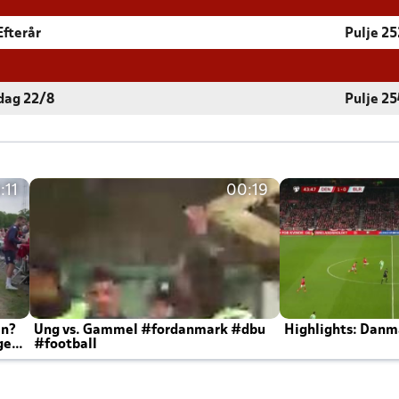
Efterår
Pulje 25
rdag 22/8
Pulje 25
:11
00:19
en?
Ung vs. Gammel #fordanmark #dbu
Highlights: Danma
ger
#football