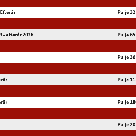
Efterår
Pulje 32
 - efterår 2026
Pulje 65
Pulje 36
erår
Pulje 11
erår
Pulje 18
Pulje 20