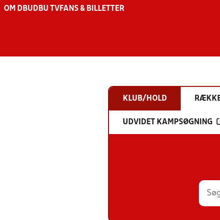
OM DBU
DBU TV
FANS & BILLETTER
KLUB/HOLD
RÆKK
UDVIDET KAMPSØGNING