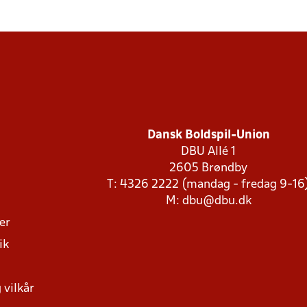
Dansk Boldspil-Union
DBU Allé 1
2605 Brøndby
T: 4326 2222 (mandag - fredag 9-16
M:
dbu@dbu.dk
ger
ik
 vilkår