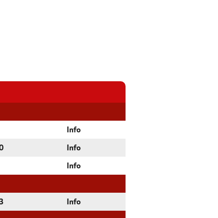
Info
0
Info
Info
3
Info