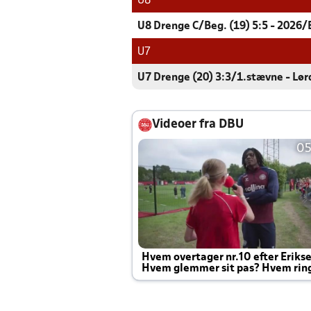
U8
U8 Drenge C/Beg. (19) 5:5 - 2026/
U7
U7 Drenge (20) 3:3/1.stævne - Lø
Videoer fra DBU
05
Hvem overtager nr.10 efter Eriks
Hvem glemmer sit pas? Hvem rin
Joachim altid til efter kampe?