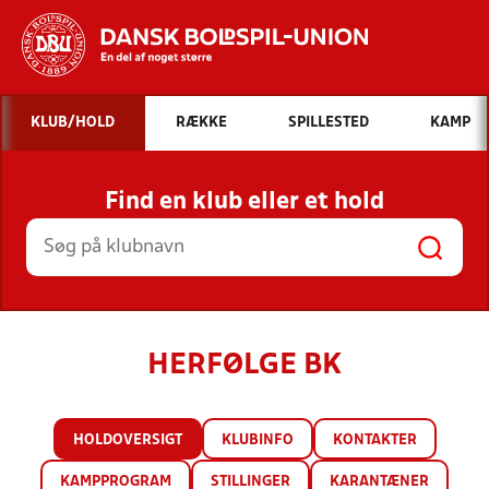
Hvad vil du søge efter?
KLUB/HOLD
RÆKKE
SPILLESTED
KAMP
INDHOLD OG NYHEDER
Find en klub eller et hold
STILLINGER, RESULTATER, KLUBBER OG
HOLD
HERFØLGE BK
HOLDOVERSIGT
KLUBINFO
KONTAKTER
KAMPPROGRAM
STILLINGER
KARANTÆNER