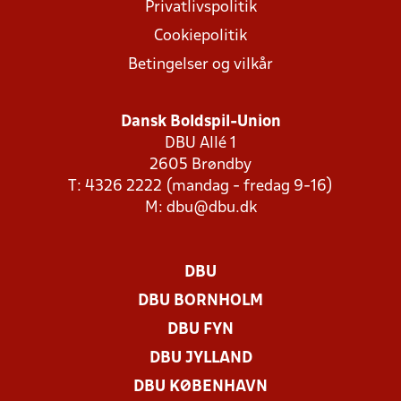
Privatlivspolitik
Cookiepolitik
Betingelser og vilkår
Dansk Boldspil-Union
DBU Allé 1
2605 Brøndby
T: 4326 2222 (mandag - fredag 9-16)
M:
dbu@dbu.dk
DBU
DBU BORNHOLM
DBU FYN
DBU JYLLAND
DBU KØBENHAVN