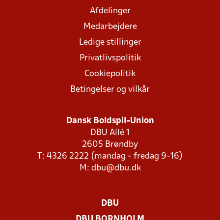
Afdelinger
Medarbejdere
Ledige stillinger
Privatlivspolitik
Cookiepolitik
Betingelser og vilkår
Dansk Boldspil-Union
DBU Allé 1
2605 Brøndby
T: 4326 2222 (mandag - fredag 9-16)
M:
dbu@dbu.dk
DBU
DBU BORNHOLM