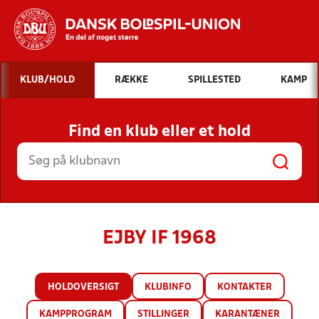
Hvad vil du søge efter?
KLUB/HOLD
RÆKKE
SPILLESTED
KAMP
INDHOLD OG NYHEDER
Find en klub eller et hold
STILLINGER, RESULTATER, KLUBBER OG
HOLD
EJBY IF 1968
HOLDOVERSIGT
KLUBINFO
KONTAKTER
KAMPPROGRAM
STILLINGER
KARANTÆNER