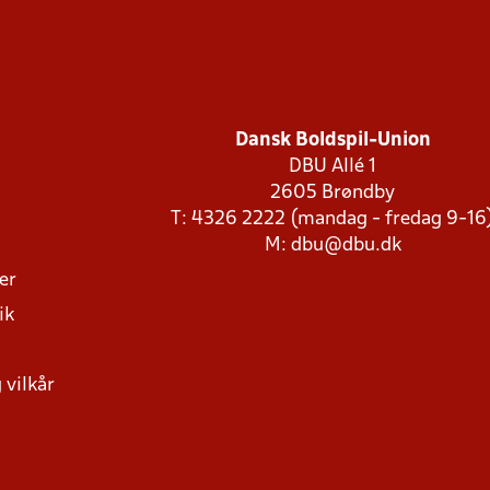
Dansk Boldspil-Union
DBU Allé 1
2605 Brøndby
T: 4326 2222 (mandag - fredag 9-16
M:
dbu@dbu.dk
ger
ik
 vilkår