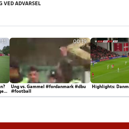
G VED ADVARSEL
:11
00:19
en?
Ung vs. Gammel #fordanmark #dbu
Highlights: Danma
ger
#football