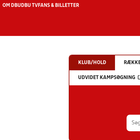
OM DBU
DBU TV
FANS & BILLETTER
KLUB/HOLD
RÆKK
UDVIDET KAMPSØGNING