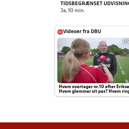
TIDSBEGRÆNSET UDVISNIN
Ja, 10 min.
Videoer fra DBU
05
Hvem overtager nr.10 efter Eriks
Hvem glemmer sit pas? Hvem rin
Joachim altid til efter kampe?