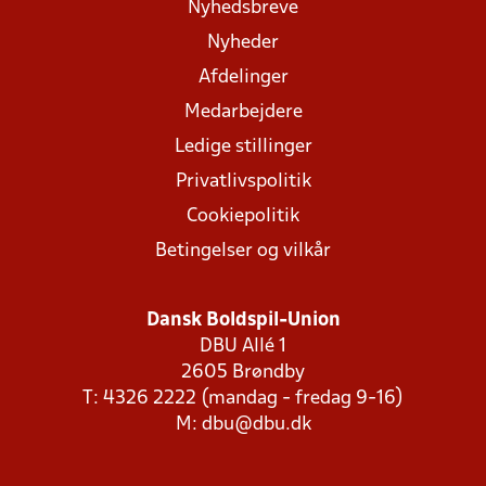
Nyhedsbreve
Nyheder
Afdelinger
Medarbejdere
Ledige stillinger
Privatlivspolitik
Cookiepolitik
Betingelser og vilkår
Dansk Boldspil-Union
DBU Allé 1
2605 Brøndby
T: 4326 2222 (mandag - fredag 9-16)
M:
dbu@dbu.dk