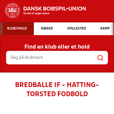
Hvad vil du søge efter?
KLUB/HOLD
RÆKKE
SPILLESTED
KAMP
INDHOLD OG NYHEDER
Find en klub eller et hold
STILLINGER, RESULTATER, KLUBBER OG
HOLD
BREDBALLE IF - HATTING-
TORSTED FODBOLD