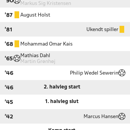
'90
Markus Sig Kristensen
August Holst
'87
Ukendt spiller
'81
Mohammad Omar Kais
'68
Mathias Dahl
'65
Martin Grønhøj
Philip Wedel Sewerin
'46
2. halvleg start
'46
1. halvleg slut
'45
Marcus Hansen
'42