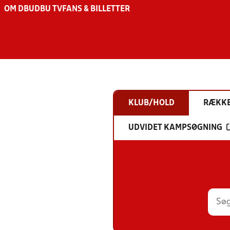
OM DBU
DBU TV
FANS & BILLETTER
KLUB/HOLD
RÆKK
UDVIDET KAMPSØGNING