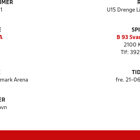
MMER
1
U15 Drenge Li
E
SP
A
B 93 Sva
2100 
Tlf: 39
E
TI
nmark Arena
fre. 21-0
ER
avn