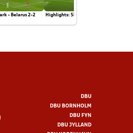
rk - Belarus 2-2
Highlights: Skotland - Danmark 4-2
J
E
DBU
DBU BORNHOLM
DBU FYN
)
DBU JYLLAND