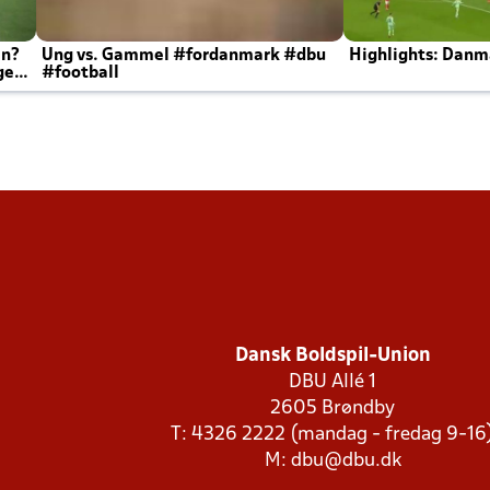
en?
Ung vs. Gammel #fordanmark #dbu
Highlights: Danma
ger
#football
Dansk Boldspil-Union
DBU Allé 1
2605 Brøndby
T: 4326 2222 (mandag - fredag 9-16
M:
dbu@dbu.dk