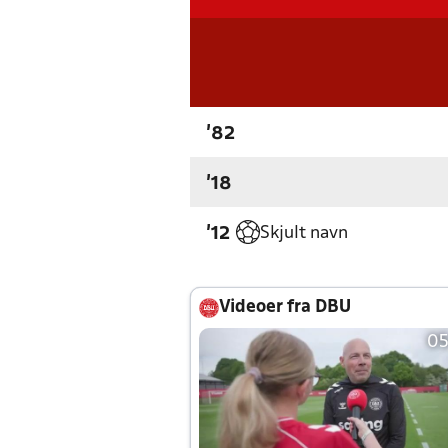
'82
'18
Skjult navn
'12
Videoer fra DBU
05