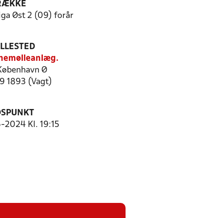
RÆKKE
ga Øst 2 (09) forår
ILLESTED
nemølleanlæg.
København Ø
29 1893 (Vagt)
DSPUNKT
6-2024 Kl. 19:15