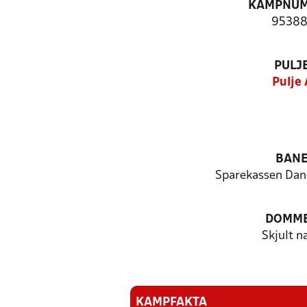
KAMPNU
95388
PULJ
Pulje 
BAN
Sparekassen Da
DOMM
Skjult n
KAMPFAKTA