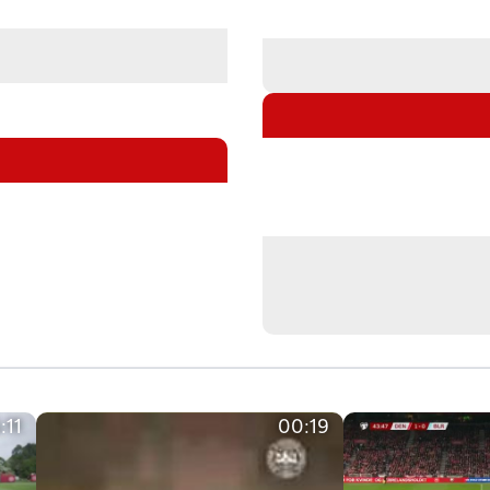
:11
00:19