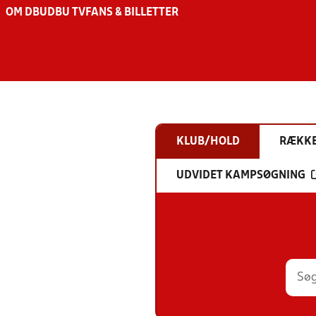
OM DBU
DBU TV
FANS & BILLETTER
KLUB/HOLD
RÆKK
UDVIDET KAMPSØGNING