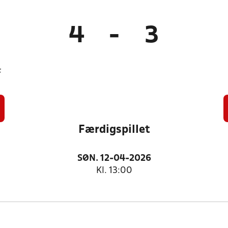
4
-
3
F
Færdigspillet
SØN. 12-04-2026
Kl. 13:00