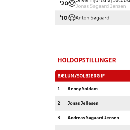
Oliver Hjortshøj Jacobs
'20
Jonas Søgaard Jensen
Anton Søgaard
'10
HOLDOPSTILLINGER
BÆLUM/SOLBJERG IF
1
Kenny Soldam
2
Jonas Jellesen
3
Andreas Søgaard Jensen