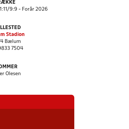
RÆKKE
11:11/9:9 - Forår 2026
ILLESTED
m Stadion
74 Bælum
 9833 7504
OMMER
er Olesen