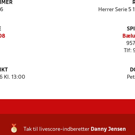
MMER
6
Herrer Serie 5 
E
SP
08
Bælu
95
Tlf:
NKT
D
 Kl. 13:00
Pet
Tak til livescore-indberetter
Danny Jensen