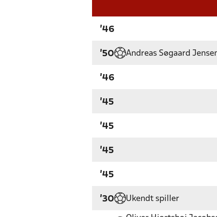
'46
Andreas Søgaard Jense
'50
'46
'45
'45
'45
'45
Ukendt spiller
'30