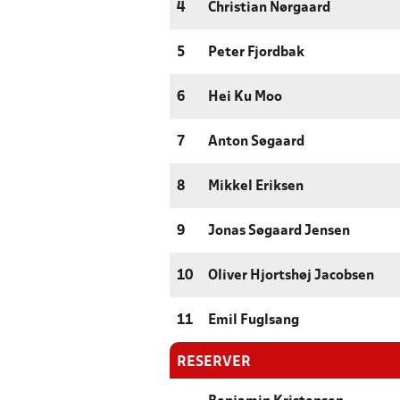
4
Christian Nørgaard
5
Peter Fjordbak
6
Hei Ku Moo
7
Anton Søgaard
8
Mikkel Eriksen
9
Jonas Søgaard Jensen
10
Oliver Hjortshøj Jacobsen
11
Emil Fuglsang
RESERVER