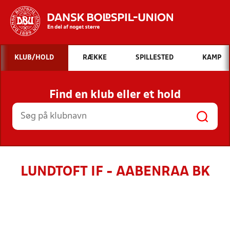
Hvad vil du søge efter?
KLUB/HOLD
RÆKKE
SPILLESTED
KAMP
INDHOLD OG NYHEDER
Find en klub eller et hold
STILLINGER, RESULTATER, KLUBBER OG
HOLD
LUNDTOFT IF - AABENRAA BK