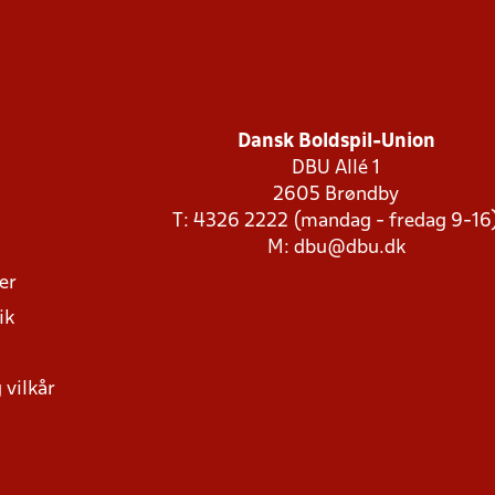
Dansk Boldspil-Union
DBU Allé 1
2605 Brøndby
T: 4326 2222 (mandag - fredag 9-16
M:
dbu@dbu.dk
ger
ik
 vilkår