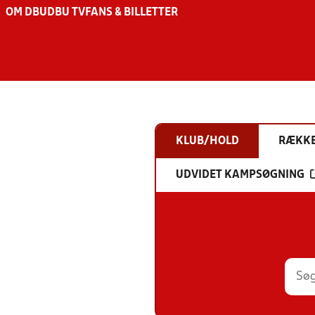
OM DBU
DBU TV
FANS & BILLETTER
KLUB/HOLD
RÆKK
UDVIDET KAMPSØGNING