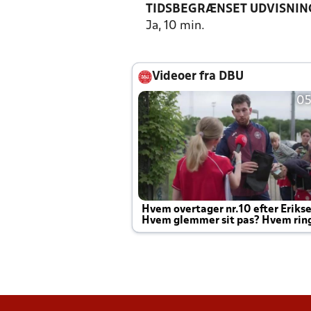
TIDSBEGRÆNSET UDVISNIN
Ja, 10 min.
Videoer fra DBU
05
Hvem overtager nr.10 efter Eriks
Hvem glemmer sit pas? Hvem rin
Joachim altid til efter kampe?