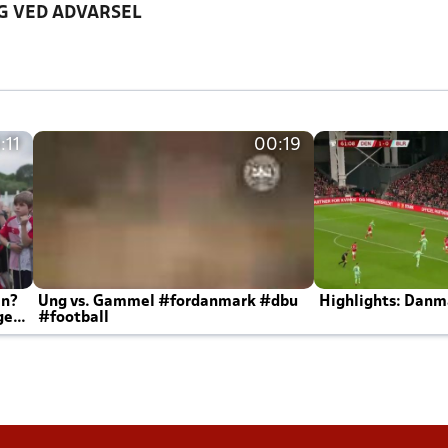
G VED ADVARSEL
:11
00:19
en?
Ung vs. Gammel #fordanmark #dbu
Highlights: Danma
ger
#football