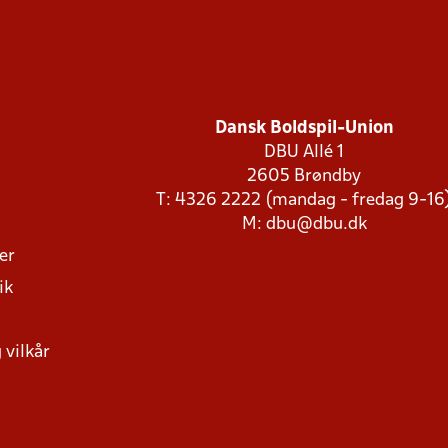
Dansk Boldspil-Union
DBU Allé 1
2605 Brøndby
T: 4326 2222 (mandag - fredag 9-16
M:
dbu@dbu.dk
ger
ik
 vilkår