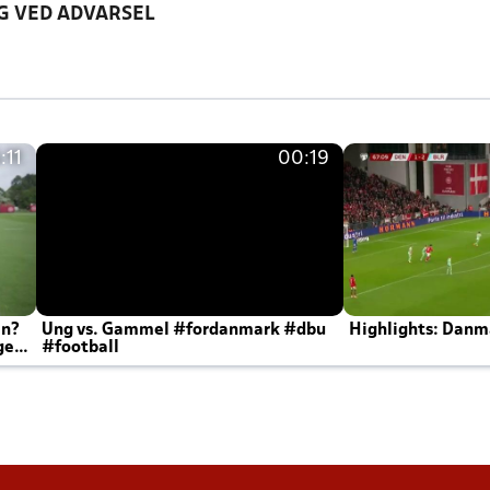
G VED ADVARSEL
:11
00:19
en?
Ung vs. Gammel #fordanmark #dbu
Highlights: Danma
ger
#football