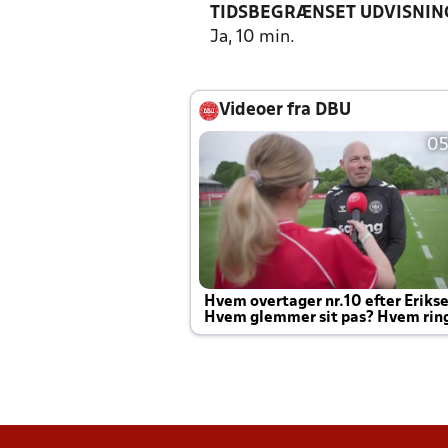
TIDSBEGRÆNSET UDVISNIN
Ja, 10 min.
Videoer fra DBU
05
Hvem overtager nr.10 efter Eriks
Hvem glemmer sit pas? Hvem rin
Joachim altid til efter kampe?