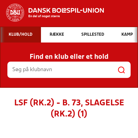
Hvad vil du søge efter?
KLUB/HOLD
RÆKKE
SPILLESTED
KAMP
INDHOLD OG NYHEDER
Find en klub eller et hold
STILLINGER, RESULTATER, KLUBBER OG
HOLD
LSF (RK.2) - B. 73, SLAGELSE
(RK.2) (1)