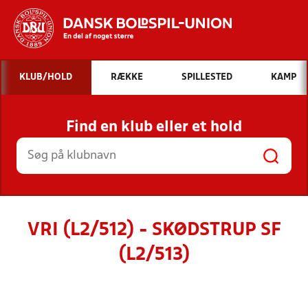
Hvad vil du søge efter?
KLUB/HOLD
RÆKKE
SPILLESTED
KAMP
INDHOLD OG NYHEDER
Find en klub eller et hold
STILLINGER, RESULTATER, KLUBBER OG
HOLD
VRI (L2/512) - SKØDSTRUP SF
(L2/513)