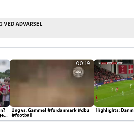
G VED ADVARSEL
:11
00:19
en?
Ung vs. Gammel #fordanmark #dbu
Highlights: Danma
ger
#football