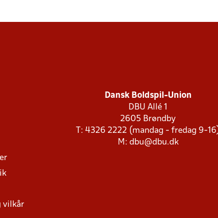
Dansk Boldspil-Union
DBU Allé 1
2605 Brøndby
T: 4326 2222 (mandag - fredag 9-16
M:
dbu@dbu.dk
ger
ik
 vilkår