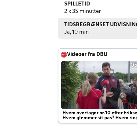
SPILLETID
2 x 35 minutter
TIDSBEGRÆNSET UDVISNIN
Ja, 10 min
Videoer fra DBU
05
Hvem overtager nr.10 efter Eriks
Hvem glemmer sit pas? Hvem rin
Joachim altid til efter kampe?