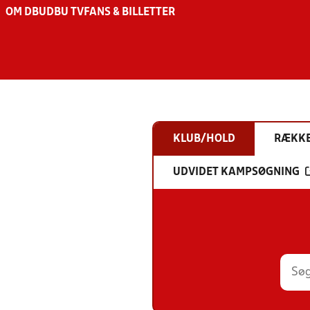
OM DBU
DBU TV
FANS & BILLETTER
KLUB/HOLD
RÆKK
UDVIDET KAMPSØGNING