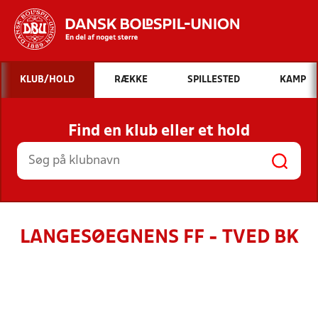
Hvad vil du søge efter?
KLUB/HOLD
RÆKKE
SPILLESTED
KAMP
INDHOLD OG NYHEDER
Find en klub eller et hold
STILLINGER, RESULTATER, KLUBBER OG
HOLD
LANGESØEGNENS FF - TVED BK