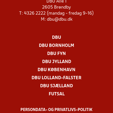
DBU Allé 1
2605 Brøndby
T: 4326 2222 (mandag - fredag 9-16)
M:
dbu@dbu.dk
DBU
DBU BORNHOLM
DBU FYN
DBU JYLLAND
DBU KØBENHAVN
DBU LOLLAND-FALSTER
DBU SJÆLLAND
FUTSAL
PERSONDATA- OG PRIVATLIVS-POLITIK