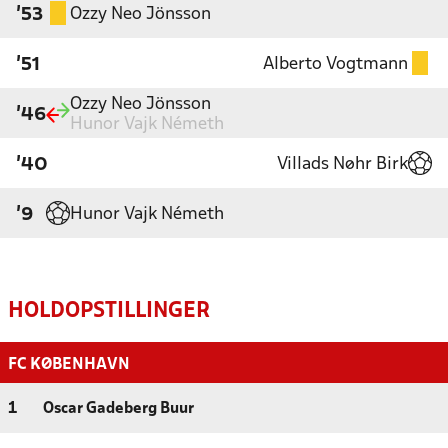
Ozzy Neo Jönsson
'53
Alberto Vogtmann
'51
Ozzy Neo Jönsson
'46
Hunor Vajk Németh
Villads Nøhr Birk
'40
Hunor Vajk Németh
'9
HOLDOPSTILLINGER
FC KØBENHAVN
1
Oscar Gadeberg Buur