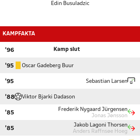
Edin Busuladzic
KAMPFAKTA
Kamp slut
'96
Oscar Gadeberg Buur
'95
Sebastian Larsen
'95
Viktor Bjarki Dadason
'88
Frederik Nygaard Jürgensen
'85
Jonas Jønsson
Jakob Lagoni Thorsen
'85
Anders Raffnsøe Hoeg