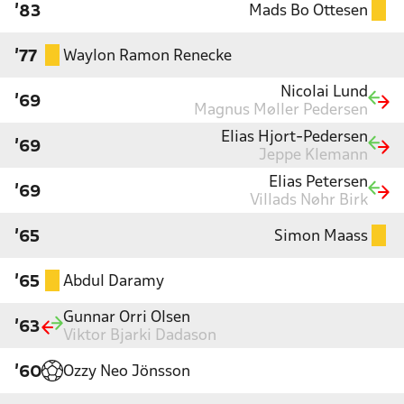
Mads Bo Ottesen
'83
Waylon Ramon Renecke
'77
Nicolai Lund
'69
Magnus Møller Pedersen
Elias Hjort-Pedersen
'69
Jeppe Klemann
Elias Petersen
'69
Villads Nøhr Birk
Simon Maass
'65
Abdul Daramy
'65
Gunnar Orri Olsen
'63
Viktor Bjarki Dadason
Ozzy Neo Jönsson
'60