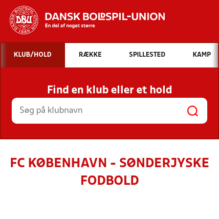
Hvad vil du søge efter?
KLUB/HOLD
RÆKKE
SPILLESTED
KAMP
INDHOLD OG NYHEDER
Find en klub eller et hold
STILLINGER, RESULTATER, KLUBBER OG
HOLD
FC KØBENHAVN - SØNDERJYSKE
FODBOLD