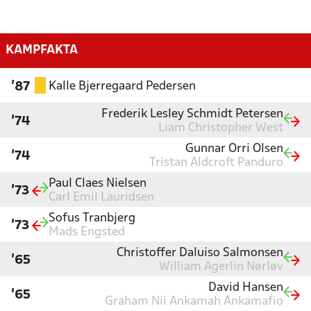
KAMPFAKTA
Kalle Bjerregaard Pedersen
'87
Frederik Lesley Schmidt Petersen
'74
Liam Christopher West
Gunnar Orri Olsen
'74
Tristan Aldcroft Panduro
Paul Claes Nielsen
'73
Carl Emil Lauridsen
Sofus Tranbjerg
'73
Mads Engsted
Christoffer Daluiso Salmonsen
'65
William Agerlin Nørløv
David Hansen
'65
Graham Nii Ankamah Ankamafio