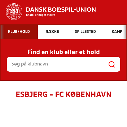
Hvad vil du søge efter?
KLUB/HOLD
RÆKKE
SPILLESTED
KAMP
INDHOLD OG NYHEDER
Find en klub eller et hold
STILLINGER, RESULTATER, KLUBBER OG
HOLD
ESBJERG - FC KØBENHAVN