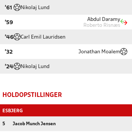
Nikolaj Lund
'61
Abdul Daramy
'59
Roberto Risnæs
Carl Emil Lauridsen
'46
Jonathan Moalem
'32
Nikolaj Lund
'24
HOLDOPSTILLINGER
ESBJERG
5
Jacob Munch Jensen