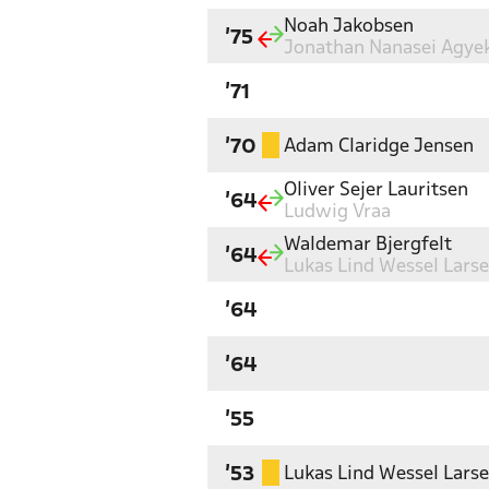
Noah Jakobsen
'75
Jonathan Nanasei Agy
'71
Adam Claridge Jensen
'70
Oliver Sejer Lauritsen
'64
Ludwig Vraa
Waldemar Bjergfelt
'64
Lukas Lind Wessel Lars
'64
'64
'55
Lukas Lind Wessel Lars
'53