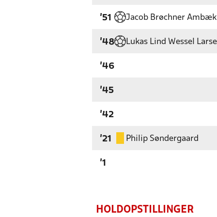
Jacob Brøchner Ambæk
'51
Lukas Lind Wessel Lars
'48
'46
'45
'42
Philip Søndergaard
'21
'1
HOLDOPSTILLINGER