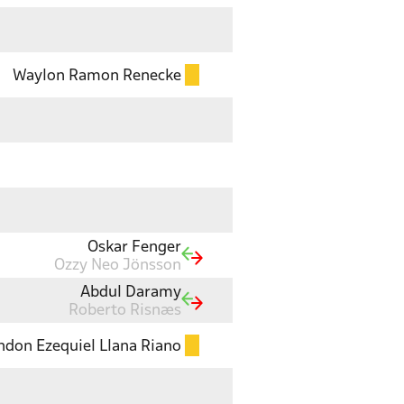
Waylon Ramon Renecke
Oskar Fenger
Ozzy Neo Jönsson
Abdul Daramy
Roberto Risnæs
ndon Ezequiel Llana Riano