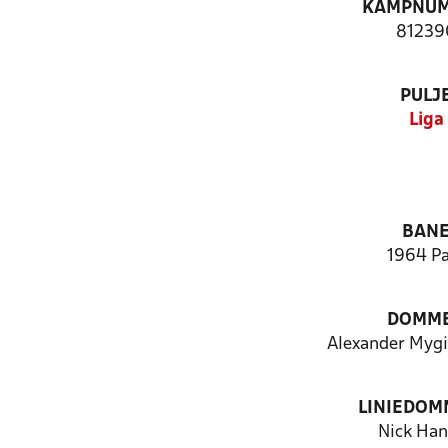
KAMPNU
81239
PULJ
Liga
BAN
1964 Pa
DOMM
Alexander Mygi
LINIEDOM
Nick Ha