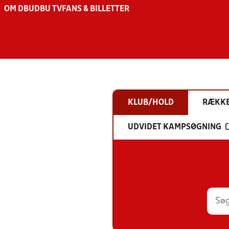
OM DBU
DBU TV
FANS & BILLETTER
KLUB/HOLD
RÆKK
UDVIDET KAMPSØGNING