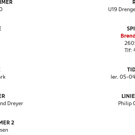
MMER
0
U19 Drenge
E
SP
Brønd
260
Tlf:
E
TI
rk
lør. 05-0
ER
LINI
nd Dreyer
Philip 
MER 2
nsen