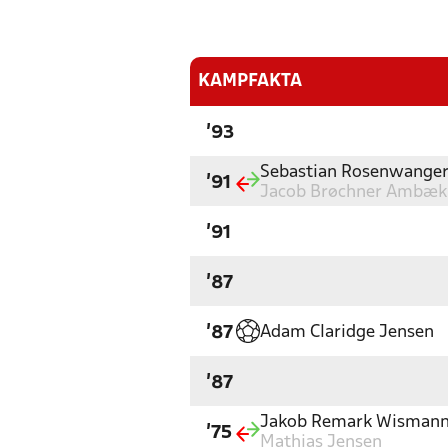
KAMPFAKTA
'93
Sebastian Rosenwange
'91
Jacob Brøchner Ambæk
'91
'87
Adam Claridge Jensen
'87
'87
Jakob Remark Wisman
'75
Mathias Jensen