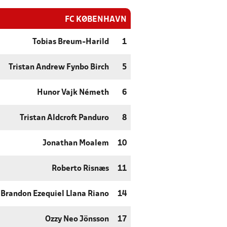
FC KØBENHAVN
Tobias Breum-Harild
1
Tristan Andrew Fynbo Birch
5
Hunor Vajk Németh
6
Tristan Aldcroft Panduro
8
Jonathan Moalem
10
Roberto Risnæs
11
Brandon Ezequiel Llana Riano
14
Ozzy Neo Jönsson
17