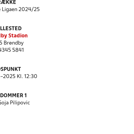
RÆKKE
 Ligaen 2024/25
ILLESTED
by Stadion
5 Brøndby
 4345 5841
DSPUNKT
4-2025 Kl. 12:30
EDOMMER 1
Goja Pilipovic