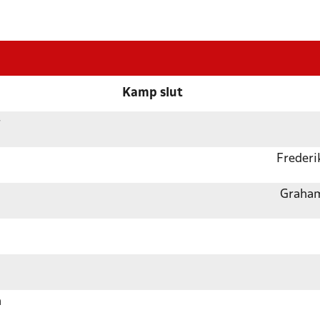
Kamp slut
r
Frederi
Graham
n