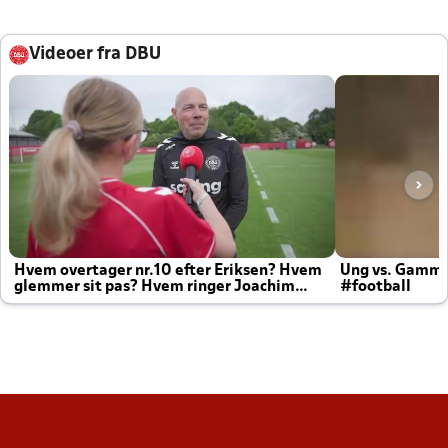
Videoer fra DBU
Hvem overtager nr.10 efter Eriksen? Hvem
Ung vs. Gamm
glemmer sit pas? Hvem ringer Joachim
#football
altid til efter kampe?