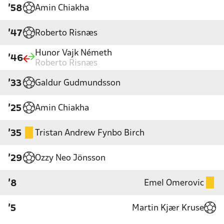
Amin Chiakha
'58
Roberto Risnæs
'47
Hunor Vajk Németh
'46
Roberto Risnæs
Galdur Gudmundsson
'33
Amin Chiakha
'25
Tristan Andrew Fynbo Birch
'35
Ozzy Neo Jönsson
'29
Emel Omerovic
'8
Martin Kjær Kruse
'5