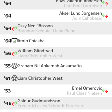
Elias Valentin Andersen
'64
Carl Emil Lauridsen
Aksel Lund Jørgensen
'64
Adin Cehobasic
Ozzy Neo Jönsson
'64
Brandon Ezequiel Llana Riano
Amin Chiakha
'64
William Glindtvad
'56
Liam Christopher West
Graham Nii Ankamah Ankamafio
'55
Liam Christopher West
'61
Emel Omerovic
'53
Paul Claes Nielsen
Galdur Gudmundsson
'46
Frederik Lesley Schmidt Petersen