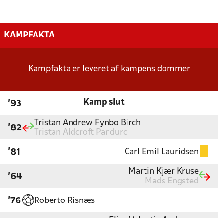
KAMPFAKTA
Kampfakta er leveret af kampens dommer
Kamp slut
'93
Tristan Andrew Fynbo Birch
'82
Tristan Aldcroft Panduro
Carl Emil Lauridsen
'81
Martin Kjær Kruse
'64
Mads Engsted
Roberto Risnæs
'76