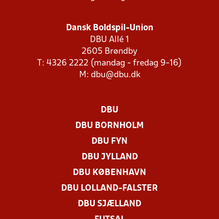
Dansk Boldspil-Union
DBU Allé 1
2605 Brøndby
T: 4326 2222 (mandag - fredag 9-16)
M:
dbu@dbu.dk
DBU
DBU BORNHOLM
DBU FYN
DBU JYLLAND
DBU KØBENHAVN
DBU LOLLAND-FALSTER
DBU SJÆLLAND