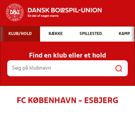
Hvad vil du søge efter?
KLUB/HOLD
RÆKKE
SPILLESTED
KAMP
INDHOLD OG NYHEDER
Find en klub eller et hold
STILLINGER, RESULTATER, KLUBBER OG
HOLD
FC KØBENHAVN - ESBJERG