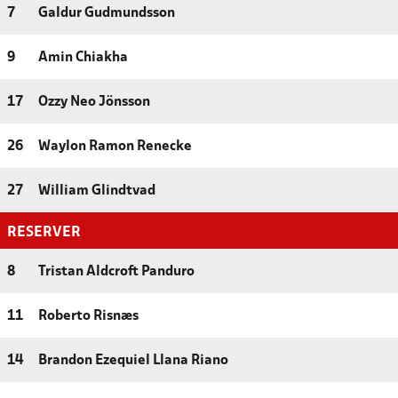
7
Galdur Gudmundsson
9
Amin Chiakha
17
Ozzy Neo Jönsson
26
Waylon Ramon Renecke
27
William Glindtvad
RESERVER
8
Tristan Aldcroft Panduro
11
Roberto Risnæs
14
Brandon Ezequiel Llana Riano