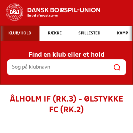
Hvad vil du søge efter?
KLUB/HOLD
RÆKKE
SPILLESTED
KAMP
INDHOLD OG NYHEDER
Find en klub eller et hold
STILLINGER, RESULTATER, KLUBBER OG
HOLD
ÅLHOLM IF (RK.3) - ØLSTYKKE
FC (RK.2)