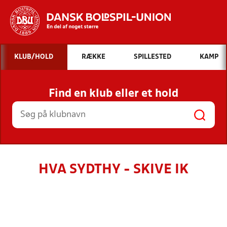
Hvad vil du søge efter?
KLUB/HOLD
RÆKKE
SPILLESTED
KAMP
INDHOLD OG NYHEDER
Find en klub eller et hold
STILLINGER, RESULTATER, KLUBBER OG
HOLD
HVA SYDTHY - SKIVE IK