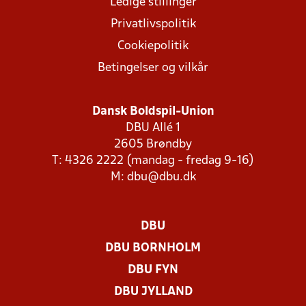
Ledige stillinger
Privatlivspolitik
Cookiepolitik
Betingelser og vilkår
Dansk Boldspil-Union
DBU Allé 1
2605 Brøndby
T: 4326 2222 (mandag - fredag 9-16)
M:
dbu@dbu.dk
DBU
DBU BORNHOLM
DBU FYN
DBU JYLLAND