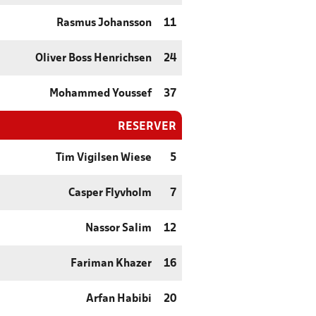
Rasmus Johansson
11
Oliver Boss Henrichsen
24
Mohammed Youssef
37
RESERVER
Tim Vigilsen Wiese
5
Casper Flyvholm
7
Nassor Salim
12
Fariman Khazer
16
Arfan Habibi
20