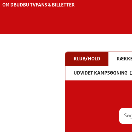
OM DBU
DBU TV
FANS & BILLETTER
KLUB/HOLD
RÆKK
UDVIDET KAMPSØGNING