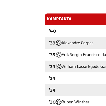
KAMPFAKTA
'40
Alexandre Carpes
'39
Erik Sergio Francisco d
'35
William Lasse Egede Ga
'34
'34
'34
Ruben Winther
'30