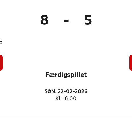
8
-
5
b
Færdigspillet
SØN. 22-02-2026
Kl. 16:00