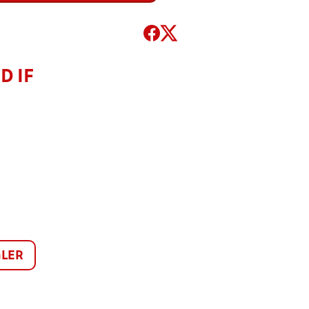
D IF
LER