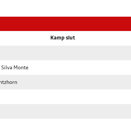
Kamp slut
a Silva Monte
ntzhorn