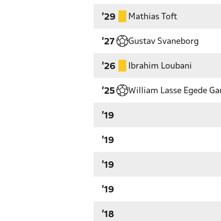
Mathias Toft
'29
Gustav Svaneborg
'27
Ibrahim Loubani
'26
William Lasse Egede Ga
'25
'19
'19
'19
'19
'18