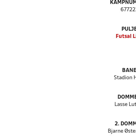
KAMPNU
67722
PULJ
Futsal L
BAN
Stadion H
DOMM
Lasse Lu
2. DOM
Bjarne Øste