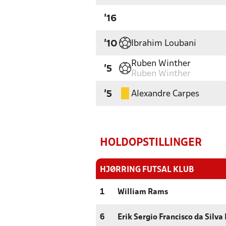
'16
Ibrahim Loubani
'10
Ruben Winther
'5
Ruben Winther
Alexandre Carpes
'5
HOLDOPSTILLINGER
HJØRRING FUTSAL KLUB
1
William Rams
6
Erik Sergio Francisco da Silv