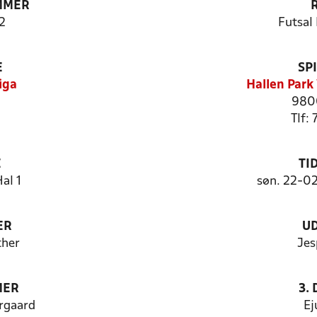
MMER
2
Futsal 
E
SP
iga
Hallen Park
9800
Tlf:
E
TI
al 1
søn. 22-0
ER
U
ther
Jes
MER
3.
rgaard
Ej