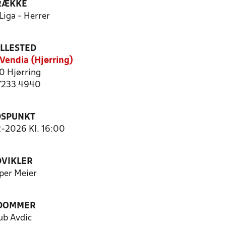
RÆKKE
Liga - Herrer
ILLESTED
 Vendia (Hjørring)
 Hjørring
 7233 4940
DSPUNKT
2-2026 Kl. 16:00
DVIKLER
per Meier
 DOMMER
ub Avdic