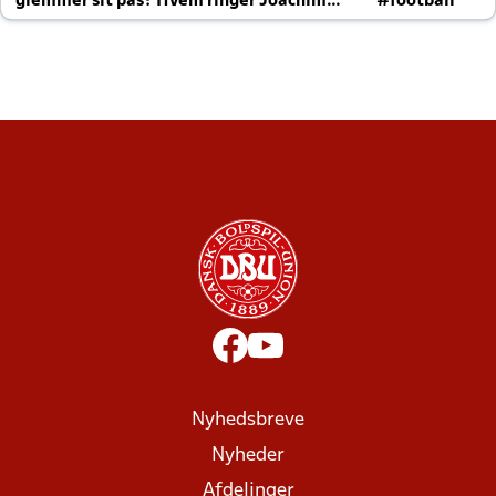
glemmer sit pas? Hvem ringer Joachim
#football
altid til efter kampe?
Nyhedsbreve
Nyheder
Afdelinger