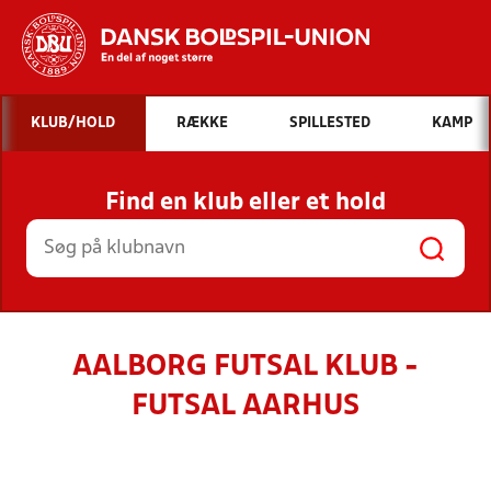
Hvad vil du søge efter?
KLUB/HOLD
RÆKKE
SPILLESTED
KAMP
INDHOLD OG NYHEDER
Find en klub eller et hold
STILLINGER, RESULTATER, KLUBBER OG
HOLD
AALBORG FUTSAL KLUB -
FUTSAL AARHUS