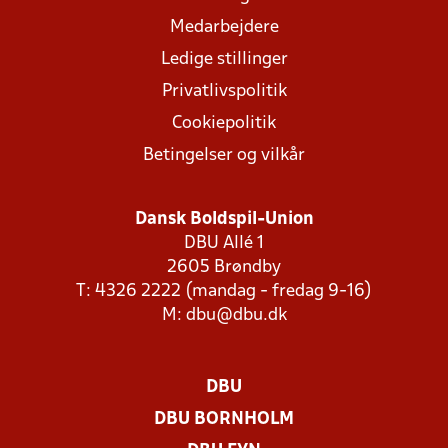
Medarbejdere
Ledige stillinger
Privatlivspolitik
Cookiepolitik
Betingelser og vilkår
Dansk Boldspil-Union
DBU Allé 1
2605 Brøndby
T: 4326 2222 (mandag - fredag 9-16)
M:
dbu@dbu.dk
DBU
DBU BORNHOLM