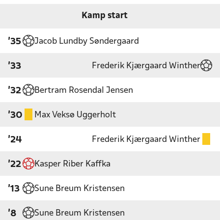
Kamp start
Jacob Lundby Søndergaard
'35
Frederik Kjærgaard Winther
'33
Bertram Rosendal Jensen
'32
Max Veksø Uggerholt
'30
Frederik Kjærgaard Winther
'24
Kasper Riber Kaffka
'22
Sune Breum Kristensen
'13
Sune Breum Kristensen
'8