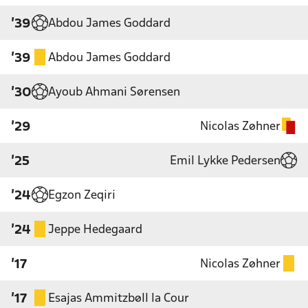
Abdou James Goddard
'39
Abdou James Goddard
'39
Ayoub Ahmani Sørensen
'30
Nicolas Zøhner
'29
Emil Lykke Pedersen
'25
Egzon Zeqiri
'24
Jeppe Hedegaard
'24
Nicolas Zøhner
'17
Esajas Ammitzbøll la Cour
'17