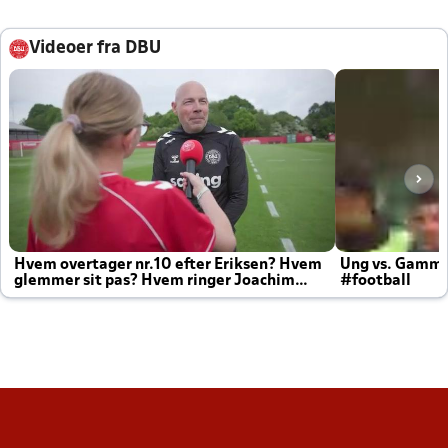
Videoer fra DBU
Hvem overtager nr.10 efter Eriksen? Hvem
Ung vs. Gamm
glemmer sit pas? Hvem ringer Joachim
#football
altid til efter kampe?