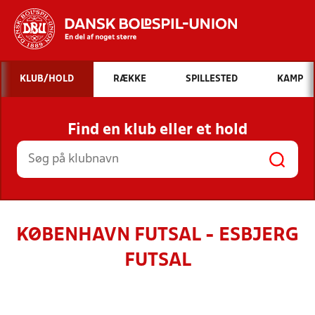
Hvad vil du søge efter?
KLUB/HOLD
RÆKKE
SPILLESTED
KAMP
INDHOLD OG NYHEDER
Find en klub eller et hold
STILLINGER, RESULTATER, KLUBBER OG
HOLD
KØBENHAVN FUTSAL - ESBJERG
FUTSAL