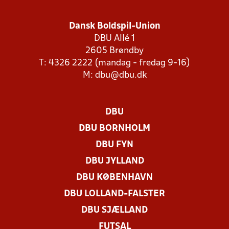
Dansk Boldspil-Union
DBU Allé 1
2605 Brøndby
T: 4326 2222 (mandag - fredag 9-16)
M:
dbu@dbu.dk
DBU
DBU BORNHOLM
DBU FYN
DBU JYLLAND
DBU KØBENHAVN
DBU LOLLAND-FALSTER
DBU SJÆLLAND
FUTSAL