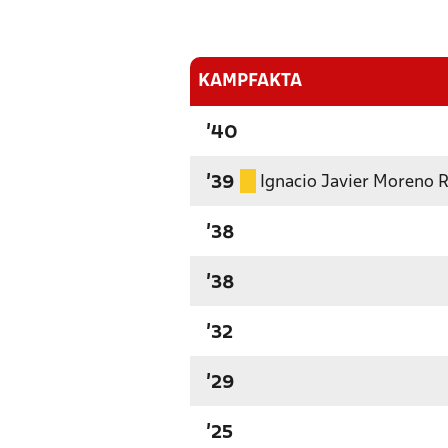
KAMPFAKTA
'40
Ignacio Javier Moreno 
'39
'38
'38
'32
'29
'25