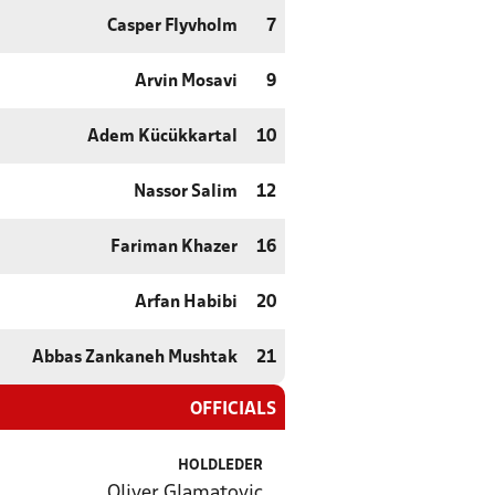
Casper Flyvholm
7
Arvin Mosavi
9
Adem Kücükkartal
10
Nassor Salim
12
Fariman Khazer
16
Arfan Habibi
20
Abbas Zankaneh Mushtak
21
OFFICIALS
HOLDLEDER
Oliver Glamatovic