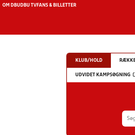
OM DBU
DBU TV
FANS & BILLETTER
KLUB/HOLD
RÆKK
UDVIDET KAMPSØGNING