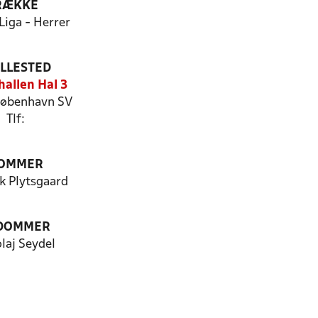
RÆKKE
Liga - Herrer
ILLESTED
hallen Hal 3
øbenhavn SV
Tlf:
OMMER
k Plytsgaard
 DOMMER
laj Seydel