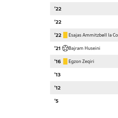
'22
'22
Esajas Ammitzbøll la C
'22
Bajram Huseini
'21
Egzon Zeqiri
'16
'13
'12
'5