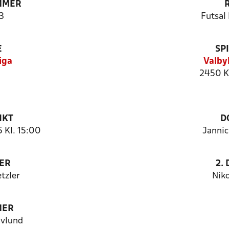
MMER
3
Futsal 
E
SP
iga
Valby
2450 K
NKT
D
 Kl. 15:00
Jannic
ER
2.
tzler
Niko
MER
avlund