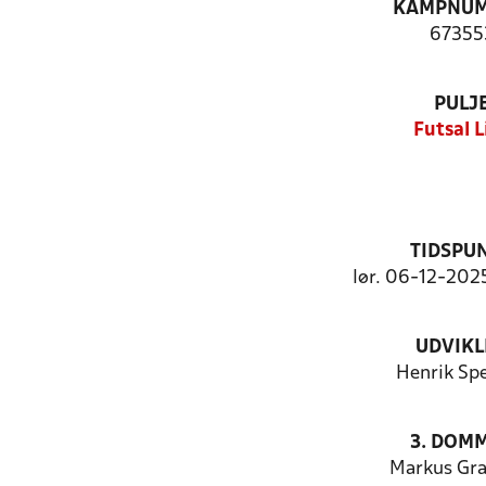
KAMPNU
67355
PULJ
Futsal L
TIDSPU
lør. 06-12-2025
UDVIKL
Henrik Spe
3. DOM
Markus Gr