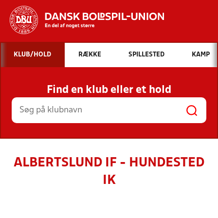
Hvad vil du søge efter?
KLUB/HOLD
RÆKKE
SPILLESTED
KAMP
INDHOLD OG NYHEDER
Find en klub eller et hold
STILLINGER, RESULTATER, KLUBBER OG
HOLD
ALBERTSLUND IF - HUNDESTED
IK