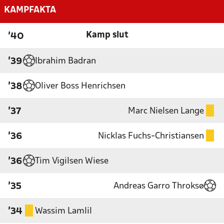
KAMPFAKTA
Kamp slut
'40
Ibrahim Badran
'39
Oliver Boss Henrichsen
'38
Marc Nielsen Lange
'37
Nicklas Fuchs-Christiansen
'36
Tim Vigilsen Wiese
'36
Andreas Garro Throksø
'35
Wassim Lamlil
'34