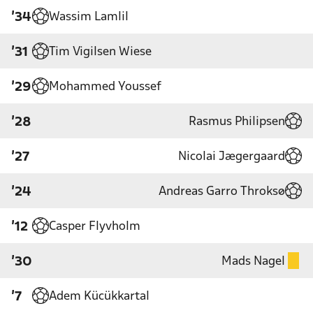
Wassim Lamlil
'34
Tim Vigilsen Wiese
'31
Mohammed Youssef
'29
Rasmus Philipsen
'28
Nicolai Jægergaard
'27
Andreas Garro Throksø
'24
Casper Flyvholm
'12
Mads Nagel
'30
Adem Kücükkartal
'7