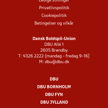
Ledige stillinger
Privatlivspolitik
Cookiepolitik
Betingelser og vilkår
Dansk Boldspil-Union
DBU Allé 1
2605 Brøndby
T: 4326 2222 (mandag - fredag 9-16)
M:
dbu@dbu.dk
DBU
DBU BORNHOLM
DBU FYN
DBU JYLLAND