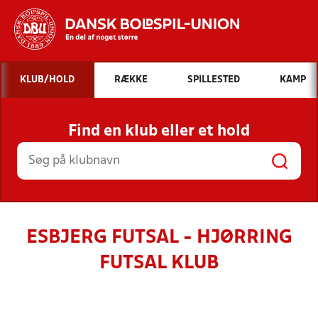
Hvad vil du søge efter?
KLUB/HOLD
RÆKKE
SPILLESTED
KAMP
INDHOLD OG NYHEDER
Find en klub eller et hold
STILLINGER, RESULTATER, KLUBBER OG
HOLD
ESBJERG FUTSAL - HJØRRING
FUTSAL KLUB