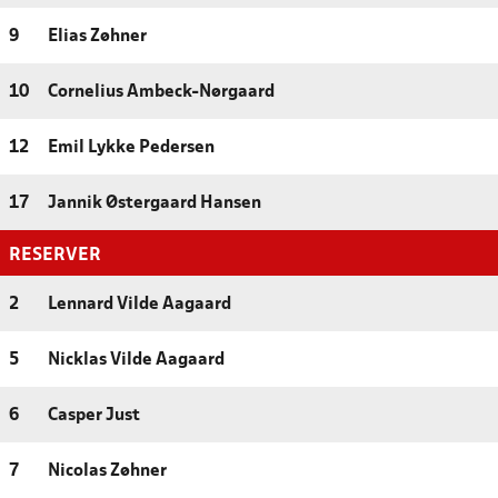
9
Elias Zøhner
10
Cornelius Ambeck-Nørgaard
12
Emil Lykke Pedersen
17
Jannik Østergaard Hansen
RESERVER
2
Lennard Vilde Aagaard
5
Nicklas Vilde Aagaard
6
Casper Just
7
Nicolas Zøhner