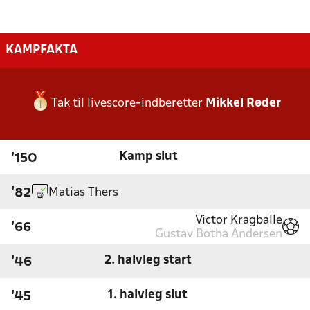
KAMPFAKTA
Tak til livescore-indberetter
Mikkel Røder
Kamp slut
'150
Matias Thers
'82
Victor Kragballe
'66
Gustav Botha Andersen
2. halvleg start
'46
1. halvleg slut
'45