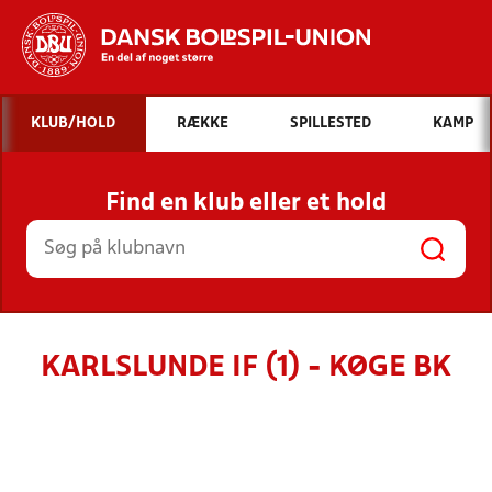
Hvad vil du søge efter?
KLUB/HOLD
RÆKKE
SPILLESTED
KAMP
INDHOLD OG NYHEDER
Find en klub eller et hold
STILLINGER, RESULTATER, KLUBBER OG
HOLD
KARLSLUNDE IF (1) - KØGE BK