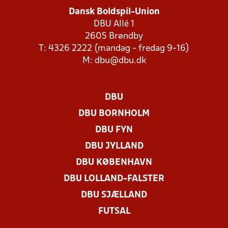
Dansk Boldspil-Union
DBU Allé 1
2605 Brøndby
T: 4326 2222 (mandag - fredag 9-16)
M:
dbu@dbu.dk
DBU
DBU BORNHOLM
DBU FYN
DBU JYLLAND
DBU KØBENHAVN
DBU LOLLAND-FALSTER
DBU SJÆLLAND
FUTSAL