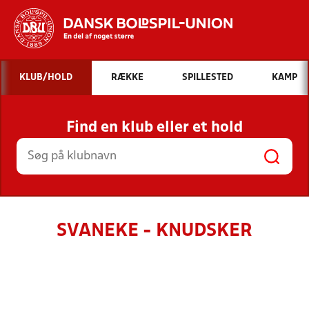
Hvad vil du søge efter?
KLUB/HOLD
RÆKKE
SPILLESTED
KAMP
INDHOLD OG NYHEDER
Find en klub eller et hold
STILLINGER, RESULTATER, KLUBBER OG
HOLD
SVANEKE - KNUDSKER