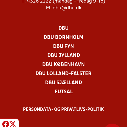
T: 4326 2222 (mandag - fredag 9-16)
M:
dbu@dbu.dk
DBU
DBU BORNHOLM
DBU FYN
DBU JYLLAND
DBU KØBENHAVN
DBU LOLLAND-FALSTER
DBU SJÆLLAND
FUTSAL
PERSONDATA- OG PRIVATLIVS-POLITIK