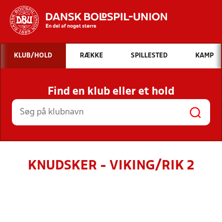
Hvad vil du søge efter?
KLUB/HOLD
RÆKKE
SPILLESTED
KAMP
INDHOLD OG NYHEDER
Find en klub eller et hold
STILLINGER, RESULTATER, KLUBBER OG
HOLD
KNUDSKER - VIKING/RIK 2