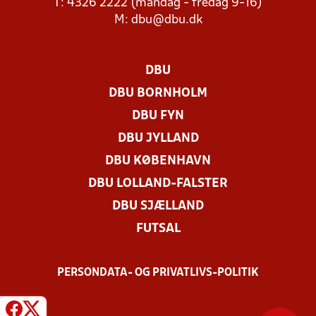
T: 4326 2222 (mandag - fredag 9-16)
M:
dbu@dbu.dk
DBU
DBU BORNHOLM
DBU FYN
DBU JYLLAND
DBU KØBENHAVN
DBU LOLLAND-FALSTER
DBU SJÆLLAND
FUTSAL
PERSONDATA- OG PRIVATLIVS-POLITIK