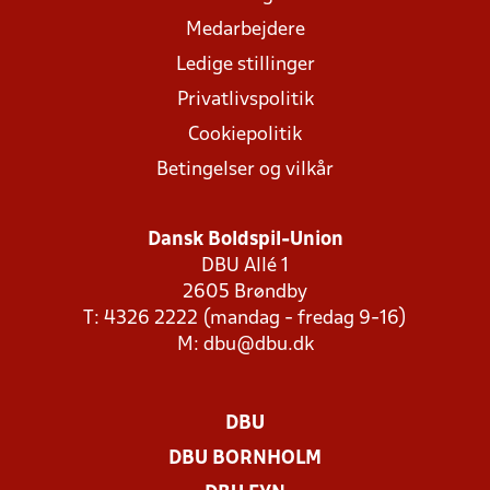
Medarbejdere
Ledige stillinger
Privatlivspolitik
Cookiepolitik
Betingelser og vilkår
Dansk Boldspil-Union
DBU Allé 1
2605 Brøndby
T: 4326 2222 (mandag - fredag 9-16)
M:
dbu@dbu.dk
DBU
DBU BORNHOLM