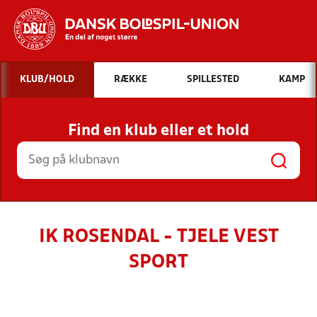
Hvad vil du søge efter?
KLUB/HOLD
RÆKKE
SPILLESTED
KAMP
INDHOLD OG NYHEDER
Find en klub eller et hold
STILLINGER, RESULTATER, KLUBBER OG
HOLD
IK ROSENDAL - TJELE VEST
SPORT