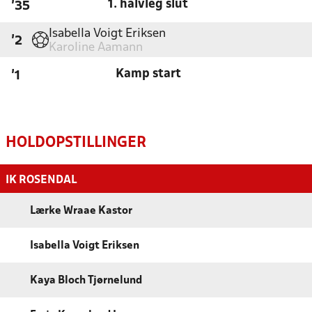
1. halvleg slut
'35
Isabella Voigt Eriksen
'2
Karoline Aamann
Kamp start
'1
HOLDOPSTILLINGER
IK ROSENDAL
Lærke Wraae Kastor
Isabella Voigt Eriksen
Kaya Bloch Tjørnelund