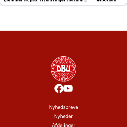
glemmer sit pas? Hvem ringer Joachim
#football
altid til efter kampe?
Nyhedsbreve
Nyheder
Afdelinger